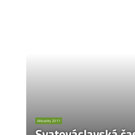
Aktuality 2011
Svatováclavská ča