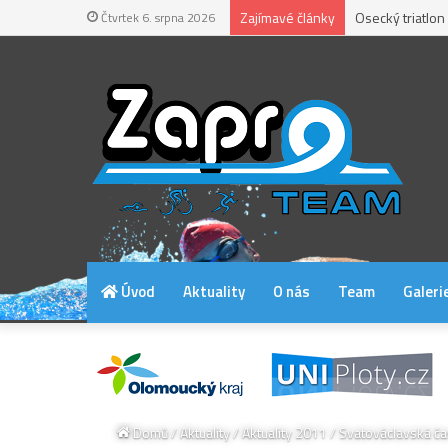
Zajímavé články
Osecký triatlon
Čtvrtek 6. srpna 2026
Úvod
Aktuality
O nás
Team
Galeri
Domů
/
Aktuality
/
Aktuality 2011
/
Svatováclavská ča