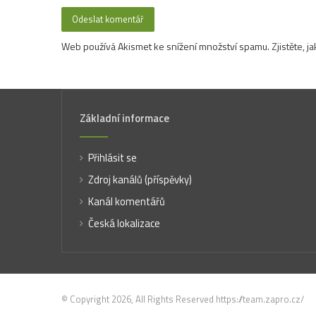
Web používá Akismet ke snížení množství spamu.
Zjistěte, 
Základní informace
Přihlásit se
Zdroj kanálů (příspěvky)
Kanál komentářů
Česká lokalizace
© Copyright 2026, All Rights Reserved https://team.zapro.cz/