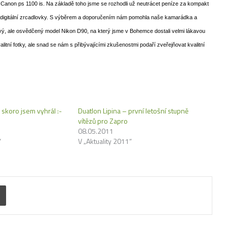
 Canon ps 1100 is. Na základě toho jsme se rozhodli už neutrácet peníze za kompakt
o digitální zrcadlovky. S výběrem a doporučením nám pomohla naše kamarádka a
vý, ale osvědčený model Nikon D90, na který jsme v Bohemce dostali velmi lákavou
litní fotky, ale snad se nám s přibývajícími zkušenostmi podaří zveřejňovat kvalitní
 skoro jsem vyhrál :-
Duatlon Lipina – první letošní stupně
vítězů pro Zapro
08.05.2011
“
V „Aktuality 2011“
Tisk