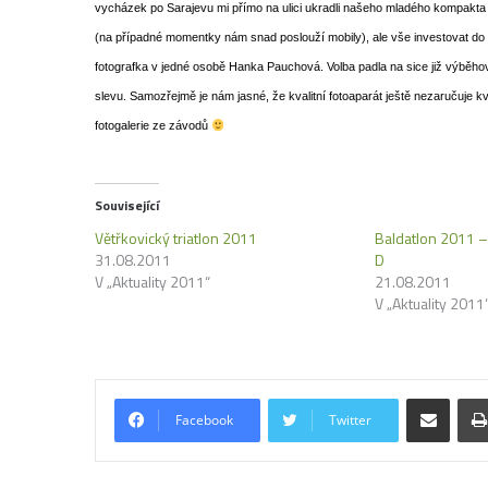
vycházek po Sarajevu mi přímo na ulici ukradli našeho mladého kompakta
(na případné momentky nám snad poslouží mobily), ale vše investovat d
fotografka v jedné osobě Hanka Pauchová. Volba padla na sice již výběho
slevu. Samozřejmě je nám jasné, že kvalitní fotoaparát ještě nezaručuje kva
fotogalerie ze závodů
Související
Větřkovický triatlon 2011
Baldatlon 2011 –
31.08.2011
D
V „Aktuality 2011“
21.08.2011
V „Aktuality 2011
Share via Email
Facebook
Twitter