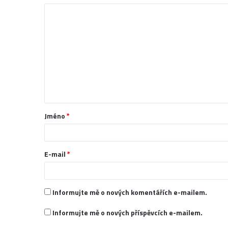
K
o
m
e
n
t
á
Jméno
*
ř
*
E-mail
*
Informujte mě o nových komentářích e-mailem.
Informujte mě o nových příspěvcích e-mailem.