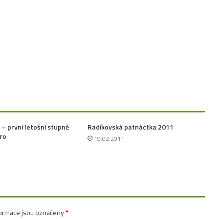
 – první letošní stupně
Radíkovská patnáctka 2011
ro
19.02.2011
ormace jsou označeny
*