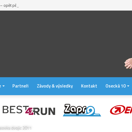
 – opět pěkný „fičák“
e
Partneři
Závody & výsledky
Kontakt
Osecká 10
sovka dvojic 2011