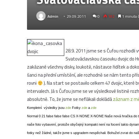
Admin
29.09.2011
0
182
1 minuta č
28.9. 2011 jsme se s Čufou rozhodli vy
Svatováclavskou časovku dvojic do Hul
zakázané všechny disky, loukotě, nástavce řidítek a dokonc
šanci na přední umístění, ale rozhodně se nám tento pří
rovni
). Na start se postavilo celkem 47 dvojic, které 
intervalech. Já s Čufou jsme se ve výsledkové listině roz
absolutně. To, že jsme se neflákali dokládá
záznam z mé
Kompletní
výsledky jsou
zde
Fotky
zde
a
zde
Normal 0 21 false false false CS X-NONE X-NONE Naše nová hračka do tea
naše foto vybavení, protože obyčejný kompakt není na focení takto dynami
fotky než žádné, takže jsme s upgradem nespěchali. Bohužel zvrat do naš