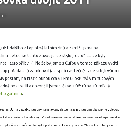
tení
užít dalšího z teplotně letních dnů a zamířili jsme na
ína. Letos se tento závod jel ve stylu „retro“, takže byly
e i aero přilby :-). Ne že by jsme s Čufou v tomto zákazu vycítili
stup pořadatelů zamlouval (alespoň částečně jsme si byli všichni
byly posílány na trať dlouhou cca 41 km (3 okruhy) v minutových
hodně neztratili a dokončili jsme v čase 1:06:19 na 19. místě
ho garmina
.
mu. Už na začátku sezóny jsme avizovali, že na příští sezónu plánujeme vylepšit
ckého sportu úplně vhodný. Pořád jsme se utěšovali tím, že jsou pořád lepší nějaké
ich plánů vnesl můj školní výlet po Bosně a Hercegovině a Chorvatsku. Na jedné z