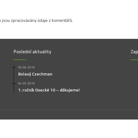
jak jsou zpracovávány údaje z komentářů.
Poslední aktuality
Zap
05.06.2019
Bolavý Czechman
04.05.2019
1. ročník Osecké 10 – děkujeme!