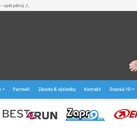
 – opět pěkný „fičák“
e
Partneři
Závody & výsledky
Kontakt
Osecká 10