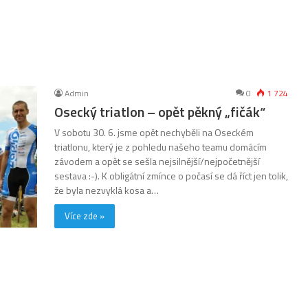
Admin
0
1 724
Osecký triatlon – opět pěkný „fičák“
V sobotu 30. 6. jsme opět nechyběli na Oseckém
triatlonu, který je z pohledu našeho teamu domácím
závodem a opět se sešla nejsilnější/nejpočetnější
sestava :-). K obligátní zmínce o počasí se dá říct jen tolik,
že byla nezvyklá kosa a…
Více zde »