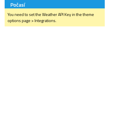
Počasí
You need to set the Weather API Key in the theme
options page > Integrations.