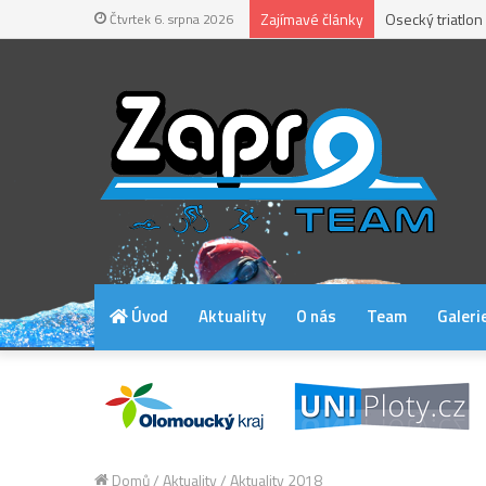
Zajímavé články
Osecký triatlon
Čtvrtek 6. srpna 2026
Úvod
Aktuality
O nás
Team
Galeri
Domů
/
Aktuality
/
Aktuality 2018