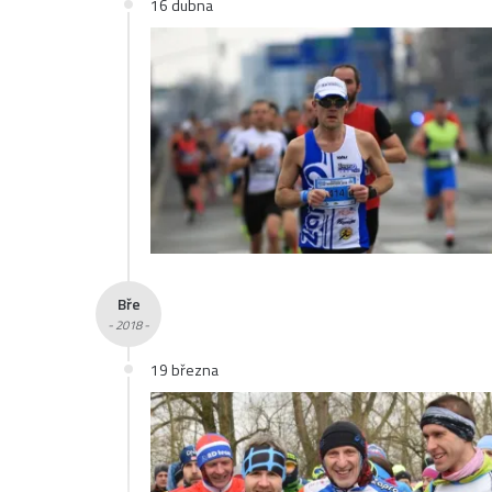
16 dubna
Bře
- 2018 -
19 března