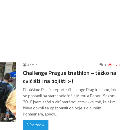
Admin
0
1 738
Challenge Prague triathlon – těžko na
cvičišti i na bojišti :-)
Přinášíme Pavlův report z Challenge Prag triatlonu, kde
se postavil na start společně s Mirou a Pepou. Sezonu
2018 jsem začal s vizí natrénovat tak kvalitně, že až mi
hlava dovolí se opět pustit do boje s dlouhým
ironmanem, abych…
Více zde »