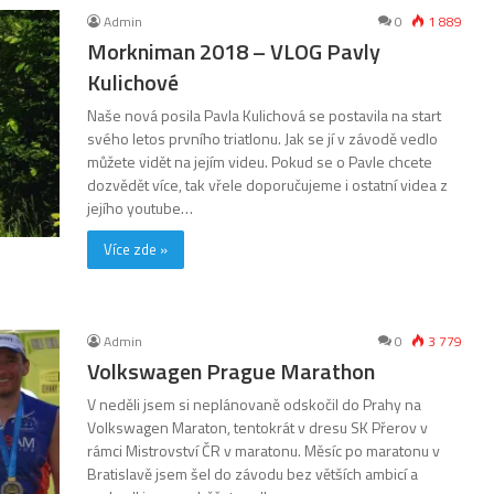
Admin
0
1 889
Morkniman 2018 – VLOG Pavly
Kulichové
Naše nová posila Pavla Kulichová se postavila na start
svého letos prvního triatlonu. Jak se jí v závodě vedlo
můžete vidět na jejím videu. Pokud se o Pavle chcete
dozvědět více, tak vřele doporučujeme i ostatní videa z
jejího youtube…
Více zde »
Admin
0
3 779
Volkswagen Prague Marathon
V neděli jsem si neplánovaně odskočil do Prahy na
Volkswagen Maraton, tentokrát v dresu SK Přerov v
rámci Mistrovství ČR v maratonu. Měsíc po maratonu v
Bratislavě jsem šel do závodu bez větších ambicí a