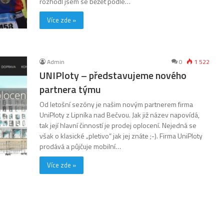
rozhodl jsem se běžet podle…
Více zde »
Admin
0
1 522
UNIPloty – představujeme nového
partnera týmu
Od letošní sezóny je našim novým partnerem firma
UniPloty z Lipníka nad Bečvou. Jak již název napovídá,
tak její hlavní činností je prodej oplocení. Nejedná se
však o klasické „pletivo“ jak jej znáte ;-). Firma UniPloty
prodává a půjčuje mobilní…
Více zde »