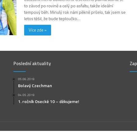
to závod po rovině a celý po asfaltu, takže ideální
tempový běh. Minulý rok nám pěkně pršelo, tak jsem se
letos těšil, že bude teploučko…
Více zde »
Poslední aktuality
Zap
05.06.2019
Bolavý Czechman
04.05.2019
1. ročník Osecké 10 – děkujeme!