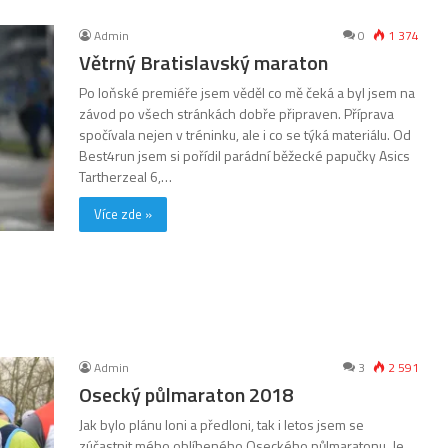
Admin
0
1 374
Větrný Bratislavský maraton
Po loňské premiéře jsem věděl co mě čeká a byl jsem na
závod po všech stránkách dobře připraven. Příprava
spočívala nejen v tréninku, ale i co se týká materiálu. Od
Best4run jsem si pořídil parádní běžecké papučky Asics
Tartherzeal 6,…
Více zde »
Admin
3
2 591
Osecký půlmaraton 2018
Jak bylo plánu loni a předloni, tak i letos jsem se
zúčastnit mého oblíbeného Oseckého půlmaratonu. Je