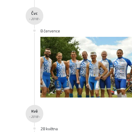
Čvc
- 2018 -
8 července
Kvě
- 2018 -
28 května