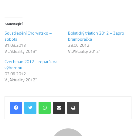
Související
Soustředění Chorvatsko –
Bolatický triatlon 2012 – Zapro
sobota
bramboračka
31.03.2013
28.06.2012
V „Aktuality 2013“
V „Aktuality 2012“
Czechman 2012 – reparát na
výbornou
03.06.2012
V „Aktuality 2012“
WhatsApp
Share via Email
Tisk