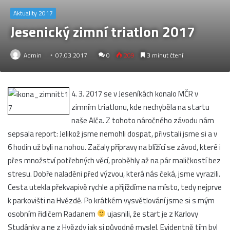
Aktuality 2017
Jesenický zimní triatlon 2017
Admin
07.03.2017
0
209
3 minut čtení
4. 3. 2017 se v Jeseníkách konalo MČR v
zimním triatlonu, kde nechyběla na startu
naše Alča. Z tohoto náročného závodu nám
sepsala report: Jelikož jsme nemohli dospat, přivstali jsme si a v
6 hodin už byli na nohou. Začaly přípravy na blížící se závod, které i
přes množství potřebných věcí, proběhly až na pár maličkostí bez
stresu. Dobře naladěni před výzvou, která nás čeká, jsme vyrazili.
Cesta utekla překvapivě rychle a přijíždíme na místo, tedy nejprve
k parkovišti na Hvězdě. Po krátkém vysvětlování jsme si s mým
osobním řidičem Radanem
ujasnili, že start je z Karlovy
Studánky a ne z Hvězdy jak si původně myslel. Evidentně tím byl