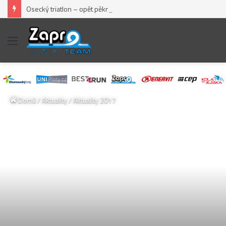
Osecký triatlon – opět pěkný „fičák“
Menu
Domů
/
Aktuality
/
Aktuality 2017