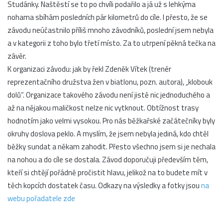
Studánky. Naštěstí se to po chvíli podařilo a já už s lehkýma
nohama sbíhám posledních pár kilometrů do cíle. I přesto, že se
závodu neúčastnilo příliš mnoho závodníků, poslední jsem nebyla
a v kategorii z toho bylo třetí místo. Za to utrpení pěkná tečka na
závěr.
K organizaci závodu: jak by řekl Zdeněk Vítek (trenér
reprezentačního družstva žen v biatlonu, pozn. autora), „klobouk
dolů“. Organizace takového závodu není jistě nic jednoduchého a
až na nějakou maličkost nelze nic vytknout. Obtížnost trasy
hodnotím jako velmi vysokou. Pro nás běžkařské začátečníky byly
okruhy doslova peklo. A myslím, že jsem nebyla jediná, kdo chtěl
běžky sundat a někam zahodit. Přesto všechno jsem si je nechala
na nohou a do cíle se dostala. Závod doporučuji především těm,
kteří si chtějí pořádně pročistit hlavu, jelikož na to budete mít v
těch kopcích dostatek času. Odkazy na výsledky a fotky jsou
na
webu pořadatele zde