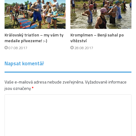
Královský triatlon – my vám ty
Kromplmen – Benji sahal po
medaile přivezeme! :-)
vítězství
07.08.2017
28.08.2017
Napsat komentář
Vaše e-mailová adresa nebude zveřejněna.
Vyžadované informace
jsou označeny
*
K
o
m
e
n