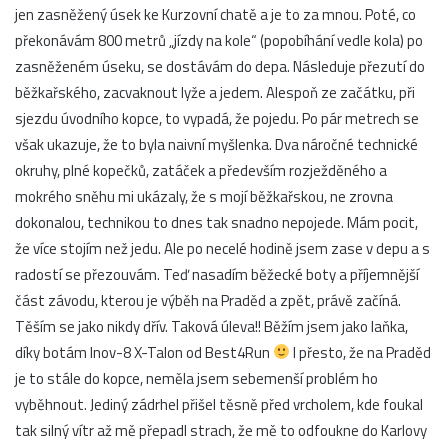
jen zasněžený úsek ke Kurzovní chatě a je to za mnou. Poté, co
překonávám 800 metrů „jízdy na kole“ (popobíhání vedle kola) po
zasněženém úseku, se dostávám do depa. Následuje přezutí do
běžkařského, zacvaknout lyže a jedem. Alespoň ze začátku, při
sjezdu úvodního kopce, to vypadá, že pojedu. Po pár metrech se
však ukazuje, že to byla naivní myšlenka. Dva náročné technické
okruhy, plné kopečků, zatáček a především rozježděného a
mokrého sněhu mi ukázaly, že s mojí běžkařskou, ne zrovna
dokonalou, technikou to dnes tak snadno nepojede. Mám pocit,
že více stojím než jedu. Ale po necelé hodině jsem zase v depu a s
radostí se přezouvám. Teď nasadím běžecké boty a příjemnější
část závodu, kterou je výběh na Praděd a zpět, právě začíná.
Těším se jako nikdy dřív. Taková úleva!! Běžím jsem jako laňka,
díky botám Inov-8 X-Talon od Best4Run
I přesto, že na Praděd
je to stále do kopce, neměla jsem sebemenší problém ho
vyběhnout. Jediný zádrhel přišel těsně před vrcholem, kde foukal
tak silný vítr až mě přepadl strach, že mě to odfoukne do Karlovy