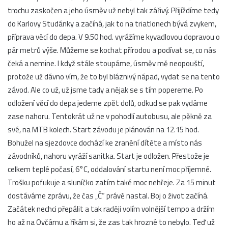
trochu zaskočen a jeho úsměv už nebyl tak zářivý. Přijíždíme tedy
do Karlovy Studánky a začíná, jak to na triatlonech bývá zvykem,
příprava věcí do depa. V 9.50 hod. vyrážíme kyvadlovou dopravou o
pár metrů výše. Můžeme se kochat přírodou a podívat se, co nás
čeká a nemine. I když stále stoupáme, úsměv mě neopouští,
protože už dávno vím, že to byl bláznivý nápad, vydat se na tento
závod. Ale co už, už jsme tady a nějak se s tím popereme. Po
odložení věcí do depa jedeme zpět dolů, odkud se pak vydáme
zase nahoru. Tentokrát už ne v pohodlí autobusu, ale pěkně za
své, na MTB kolech. Start závodu je plánován na 12.15 hod.
Bohužel na sjezdovce dochází ke zranění dítěte a místo nás
závodníků, nahoru vyráží sanitka. Start je odložen. Přestože je
celkem teplé počasí, 6°C, oddalování startu není moc příjemné.
Trošku pofukuje a sluníčko zatím také moc nehřeje. Za 15 minut
dostáváme zprávu, že čas „Č“ právě nastal. Boj o život začíná.
Začátek nechci přepálit a tak raději volím volnější tempo a držím
ho až na Ovčárnu a říkám si, že zas tak hrozné to nebylo. Teď už