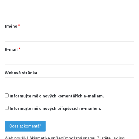
t
á
Jméno
*
ř
*
E-mail
*
Webová stránka
Informujte mě o nových komentářích e-mailem.
Informujte mě o nových příspěvcích e-mailem.
Web používá Akismet ke snížení množství spamu.
Zjistěte, jak jsou