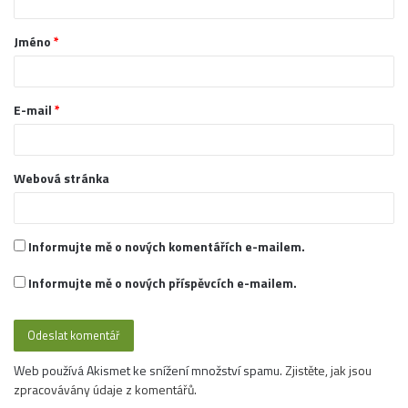
á
Jméno
*
ř
*
E-mail
*
Webová stránka
Informujte mě o nových komentářích e-mailem.
Informujte mě o nových příspěvcích e-mailem.
Web používá Akismet ke snížení množství spamu.
Zjistěte, jak jsou
zpracovávány údaje z komentářů.