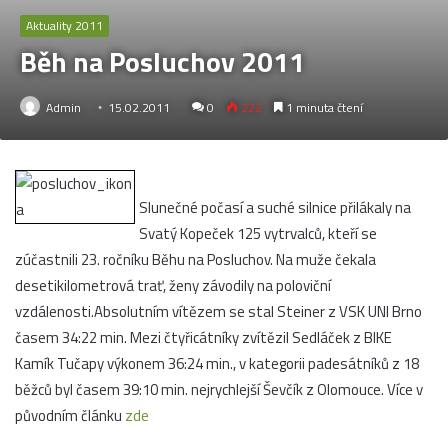
Aktuality 2011
Běh na Posluchov 2011
Admin
15.02.2011
0
222
1 minuta čtení
Slunečné počasí a suché silnice přilákaly na
Svatý Kopeček 125 vytrvalců, kteří se
zúčastnili 23. ročníku Běhu na Posluchov. Na muže čekala
desetikilometrová trať, ženy závodily na poloviční
vzdálenosti.Absolutním vítězem se stal Steiner z VSK UNI Brno
časem 34:22 min. Mezi čtyřicátníky zvítězil Sedláček z BIKE
Kamík Tučapy výkonem 36:24 min.,
v kategorii padesátníků z 18
běžců byl časem 39:10 min. nejrychlejší Ševčík z Olomouce. Více v
původním článku
zde