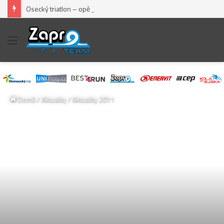
Osecký triatlon – opět pěkný „fičák“
Menu
Domů
/
Aktuality
/
Aktuality 2011