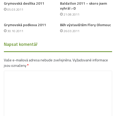
Grymovská desítka 2011
Baldatlon 2011 – skoro jsem
vyhrál :-D
05.03.2011
21.08.2011
Grymovská podkova 2011
Běh výstavištěm Flory Olomouc
30.10.2011
26.03.2011
Napsat komentář
Vaše e-mailová adresa nebude zveřejněna.
Vyžadované informace
jsou označeny
*
K
o
m
e
n
t