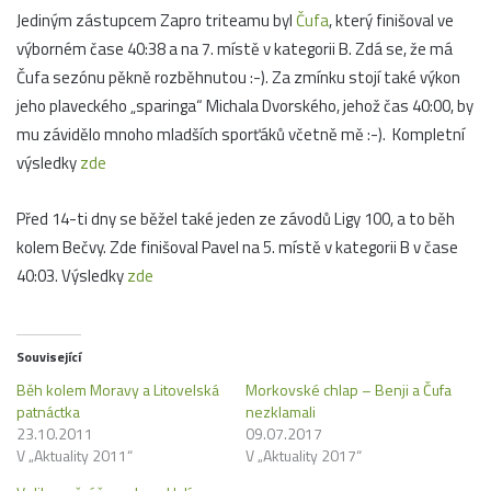
Jediným zástupcem Zapro triteamu byl
Čufa
, který finišoval ve
výborném čase 40:38 a na 7. místě v kategorii B. Zdá se, že má
Čufa sezónu pěkně rozběhnutou :-). Za zmínku stojí také výkon
jeho plaveckého „sparinga“ Michala Dvorského, jehož čas 40:00, by
mu závidělo mnoho mladších sporťáků včetně mě :-). Kompletní
výsledky
zde
Před 14-ti dny se běžel také jeden ze závodů Ligy 100, a to běh
kolem Bečvy. Zde finišoval Pavel na 5. místě v kategorii B v čase
40:03. Výsledky
zde
Související
Běh kolem Moravy a Litovelská
Morkovské chlap – Benji a Čufa
patnáctka
nezklamali
23.10.2011
09.07.2017
V „Aktuality 2011“
V „Aktuality 2017“