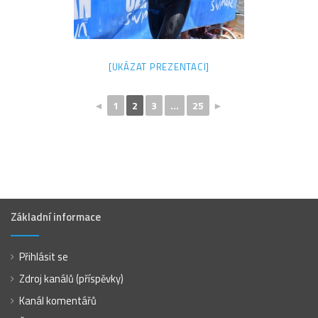
[UKÁZAT PREZENTACI]
◄
1
2
3
...
25
►
Základní informace
Přihlásit se
Zdroj kanálů (příspěvky)
Kanál komentářů