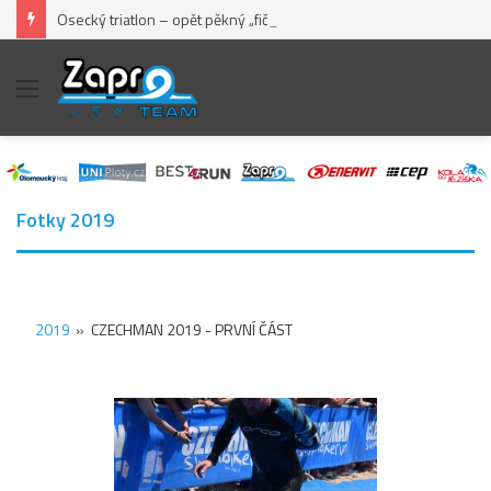
Osecký triatlon – opět pěkný „fičák“
Menu
Fotky 2019
2019
»
CZECHMAN 2019 - PRVNÍ ČÁST