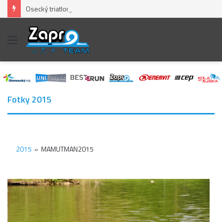
Osecký triatlon – opět pěkný „fičák“
Menu
Fotky 2015
2015
»
MAMUTMAN2015